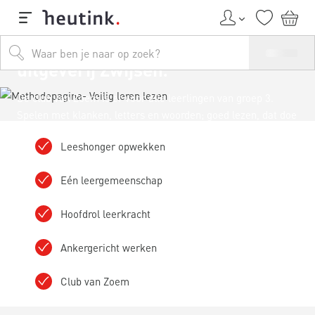
Aanvankelijk leesmethode van
uitgeverij Zwijsen
De club van Zoem is er voor alle leerlingen van groep 3.
Spelen met klanken, letters en woorden; goed lezen, dat doe
je samen!
Leeshonger opwekken
Eén leergemeenschap
Hoofdrol leerkracht
Ankergericht werken
Club van Zoem