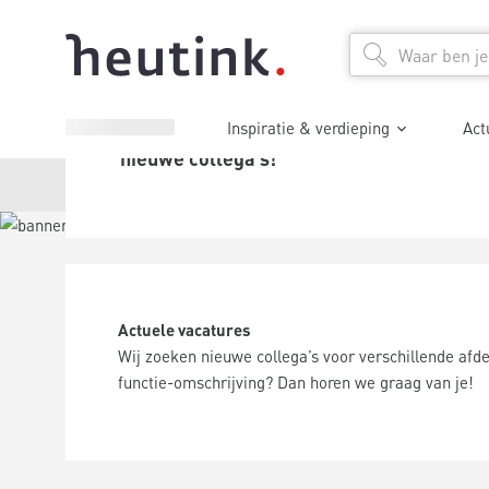
Heutink
Bekijk onze vacatures en solliciteer direct
We bruisen van de ambities en zijn
Inspiratie & verdieping
Act
daarom regelmatig op zoek naar
nieuwe collega’s!
Actuele vacatures
Wij zoeken nieuwe collega’s voor verschillende afdel
functie-omschrijving? Dan horen we graag van je!