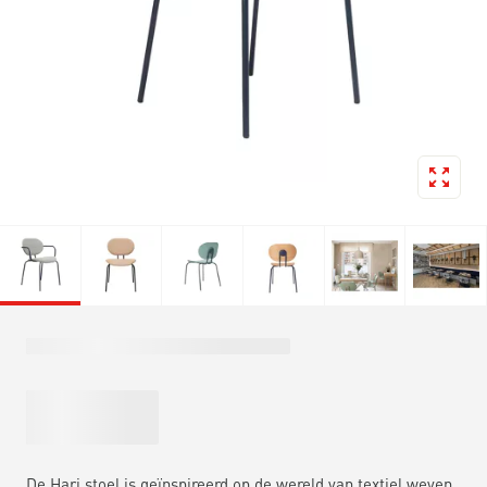
De Hari stoel is geïnspireerd op de wereld van textiel weven.