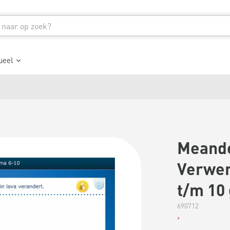
ueel
Meander
Verwer
t/m 10 
690712