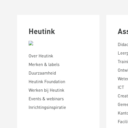
Heutink
As
Didac
Leer
Over Heutink
Train
Merken & labels
Ontwi
Duurzaamheid
Wete
Heutink Foundation
ICT
Werken bij Heutink
Creat
Events & webinars
Gere
Inrichtingsinspiratie
Kanto
Facili