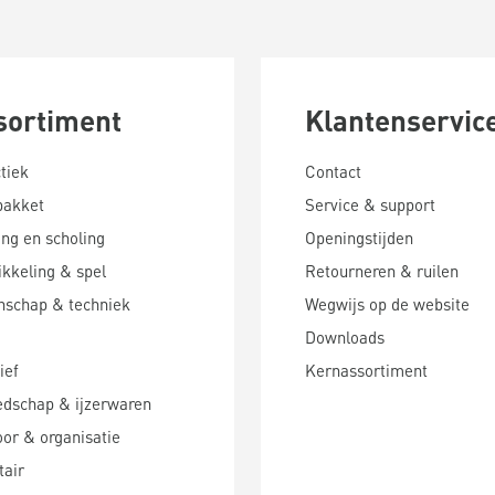
sortiment
Klantenservic
tiek
Contact
pakket
Service & support
ing en scholing
Openingstijden
kkeling & spel
Retourneren & ruilen
nschap & techniek
Wegwijs op de website
Downloads
ief
Kernassortiment
edschap & ijzerwaren
or & organisatie
tair