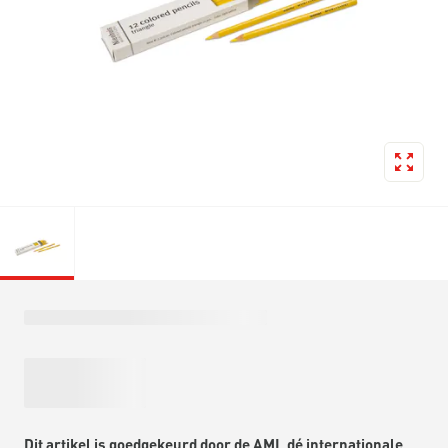
Dit artikel is goedgekeurd door de AMI, dé internationale