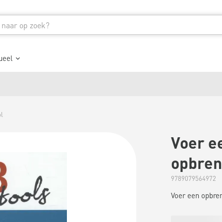
ueel
l
Voer e
opbren
9789079564972
Voer een opbren