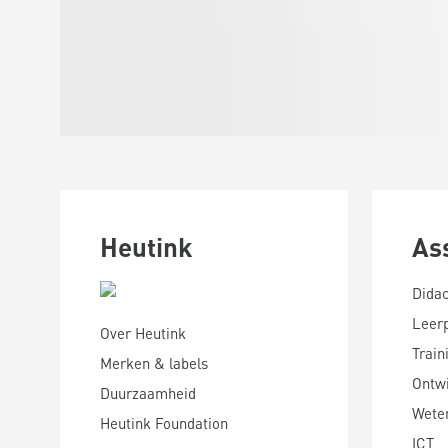
Heutink
As
Didac
Leer
Over Heutink
Train
Merken & labels
Ontwi
Duurzaamheid
Wete
Heutink Foundation
ICT