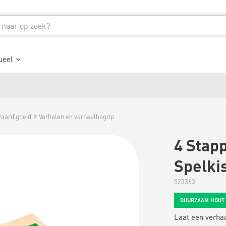
ueel
vaardigheid
Verhalen en verhaalbegrip
4 Stap
Spelkis
523363
DUURZAAM HOUT
Laat een verhaa