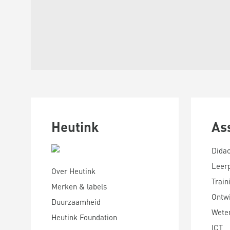
Heutink
As
Didac
Leer
Over Heutink
Train
Merken & labels
Ontwi
Duurzaamheid
Wete
Heutink Foundation
ICT