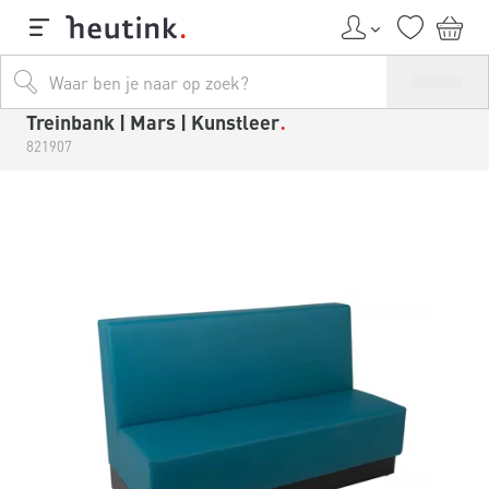
Treinbank | Mars | Kunstleer
821907