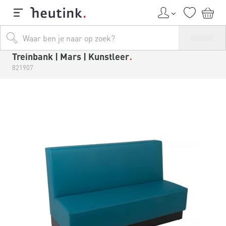
Treinbank | Mars | Kunstleer
821907