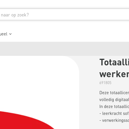
ueel
Totaall
werken 
691805
Deze totaallice
volledig digita
In deze totaalli
- leerkracht so
- verwerkingsso