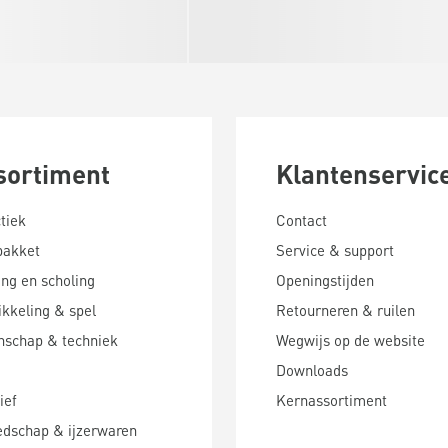
sortiment
Klantenservic
tiek
Contact
pakket
Service & support
ing en scholing
Openingstijden
kkeling & spel
Retourneren & ruilen
nschap & techniek
Wegwijs op de website
Downloads
ief
Kernassortiment
edschap & ijzerwaren