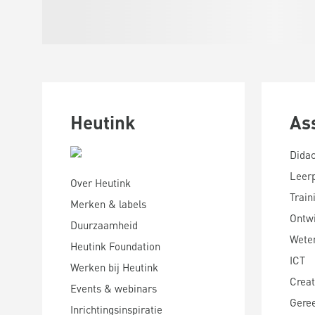
Heutink
As
Didac
Leer
Over Heutink
Train
Merken & labels
Ontwi
Duurzaamheid
Wete
Heutink Foundation
ICT
Werken bij Heutink
Creat
Events & webinars
Gere
Inrichtingsinspiratie