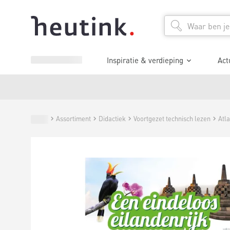
Inspiratie & verdieping
Act
Assortiment
Didactiek
Voortgezet technisch lezen
Atla