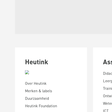
Heutink
As
Didac
Leer
Over Heutink
Train
Merken & labels
Ontwi
Duurzaamheid
Wete
Heutink Foundation
ICT