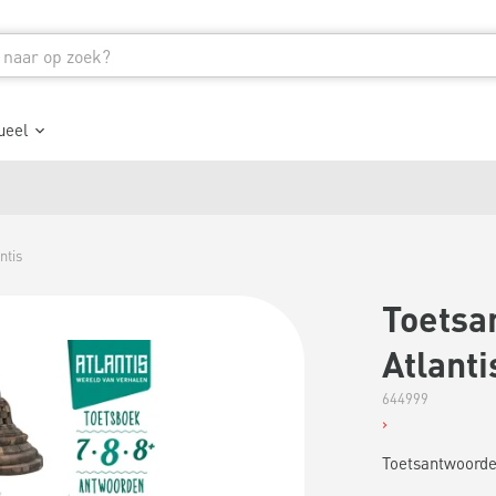
ueel
ntis
Toetsa
Atlanti
644999
Toetsantwoorden