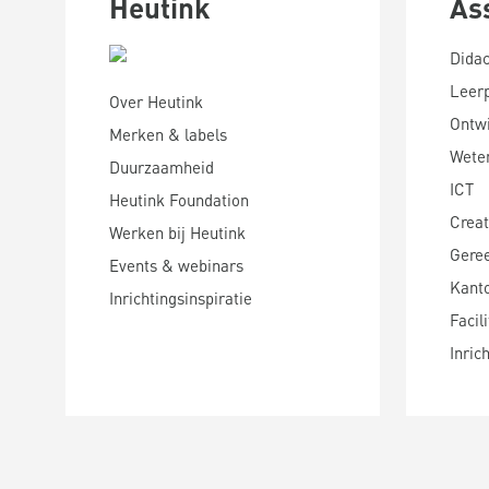
Heutink
As
Didac
Leer
Over Heutink
Ontwi
Merken & labels
Wete
Duurzaamheid
ICT
Heutink Foundation
Creat
Werken bij Heutink
Gere
Events & webinars
Kanto
Inrichtingsinspiratie
Facili
Inric