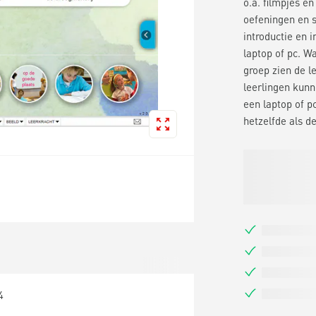
o.a. filmpjes e
oefeningen en s
introductie en 
laptop of pc. 
groep zien de l
leerlingen kunn
een laptop of p
hetzelfde als d
4