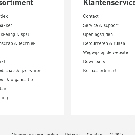
sortiment
Klantenservic
tiek
Contact
pakket
Service & support
kkeling & spel
Openingstijden
nschap & techniek
Retourneren & ruilen
Wegwijs op de website
ief
Downloads
edschap & ijzerwaren
Kernassortiment
or & organisatie
tair
hting
Algemene voorwaarden
Privacy
Colofon
©
2026