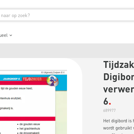
ueel
Tijdzak
Digibo
verwer
6
689977
Het digibord is
wordt gebruikt 