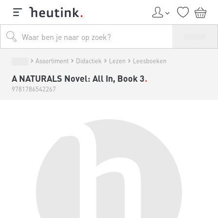
Assortiment
Didactiek
Lezen
Leesboeken
A NATURALS Novel: All In, Book 3
9781786542267