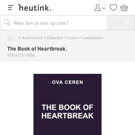
Assortiment
Didactiek
Lezen
Leesboeken
The Book of Heartbreak
9781471417856