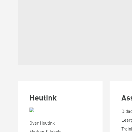
Heutink
As
Didac
Leer
Over Heutink
Train
Merken & labels