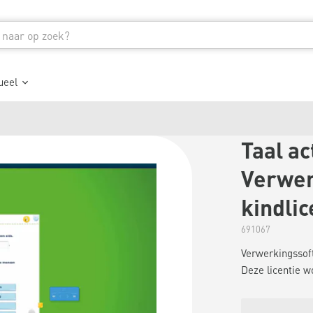
ueel
Taal ac
Verwer
kindlic
691067
Verwerkingssoft
Deze licentie w