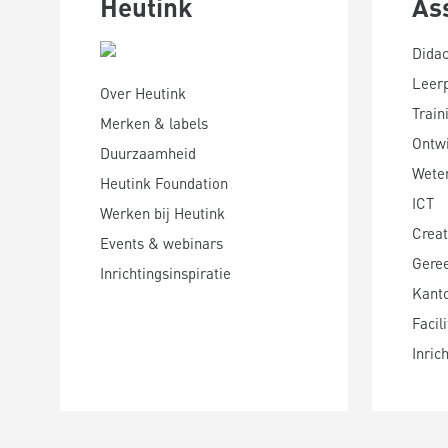
Heutink
As
Didac
Leer
Over Heutink
Train
Merken & labels
Ontwi
Duurzaamheid
Wete
Heutink Foundation
ICT
Werken bij Heutink
Creat
Events & webinars
Gere
Inrichtingsinspiratie
Kanto
Facili
Inric