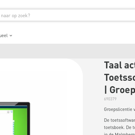
ueel
Taal ac
Toetsso
| Groep
690379
Groepslicentie 
De toetssoftwar
toetsboek. De t
in de Malmberg