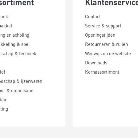
sortiment
Klantenservic
tiek
Contact
pakket
Service & support
ing en scholing
Openingstijden
kkeling & spel
Retourneren & ruilen
nschap & techniek
Wegwijs op de website
Downloads
ief
Kernassortiment
edschap & ijzerwaren
or & organisatie
tair
hting