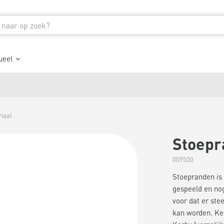
ueel
iaal
Stoepr
009500
Stoepranden is 
gespeeld en nog
voor dat er ste
kan worden. Ker