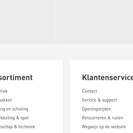
sortiment
Klantenservic
tiek
Contact
pakket
Service & support
ing en scholing
Openingstijden
kkeling & spel
Retourneren & ruilen
nschap & techniek
Wegwijs op de website