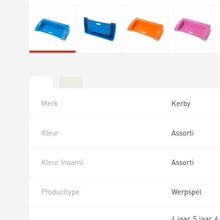
Merk
Kerby
Kleur
Assorti
Kleur (naam)
Assorti
Producttype
Werpspel
4 jaar, 5 jaar, 6