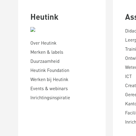
Heutink
As
Didac
Leer
Over Heutink
Train
Merken & labels
Ontwi
Duurzaamheid
Wete
Heutink Foundation
ICT
Werken bij Heutink
Creat
Events & webinars
Gere
Inrichtingsinspiratie
Kanto
Facili
Inric