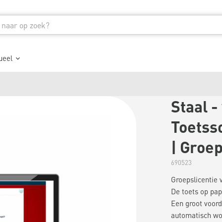
ueel
Staal -
Toetsso
| Groep
690523
Groepslicentie 
De toets op papi
Een groot voord
automatisch wor