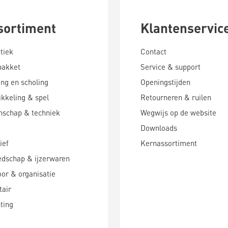
sortiment
Klantenservic
tiek
Contact
pakket
Service & support
ing en scholing
Openingstijden
kkeling & spel
Retourneren & ruilen
nschap & techniek
Wegwijs op de website
Downloads
ief
Kernassortiment
edschap & ijzerwaren
or & organisatie
tair
hting