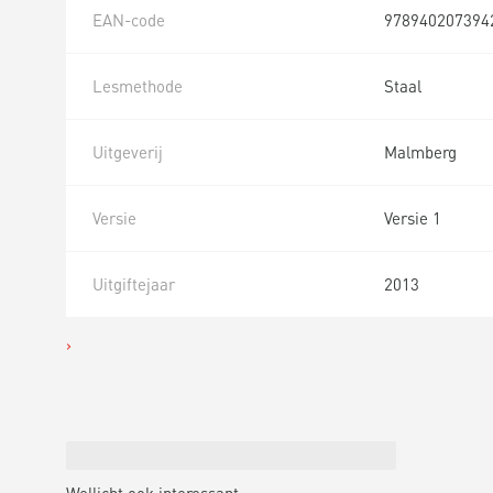
EAN-code
978940207394
Lesmethode
Staal
Uitgeverij
Malmberg
Versie
Versie 1
Uitgiftejaar
2013
Wellicht ook interessant