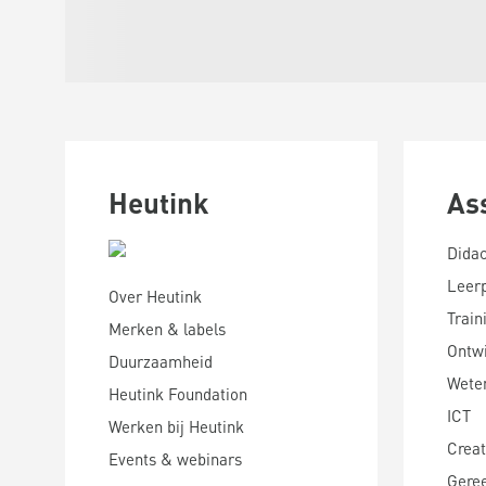
Heutink
As
Didac
Leer
Over Heutink
Train
Merken & labels
Ontwi
Duurzaamheid
Wete
Heutink Foundation
ICT
Werken bij Heutink
Creat
Events & webinars
Gere