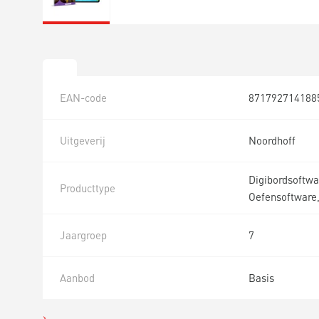
EAN-code
871792714188
Uitgeverij
Noordhoff
Digibordsoftwa
Producttype
Oefensoftware,
Jaargroep
7
Aanbod
Basis