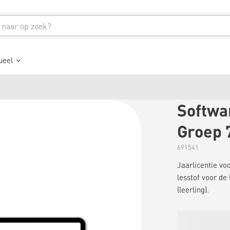
ueel
Softwar
Groep 7
691541
Jaarlicentie vo
lesstof voor de 
(leerling).