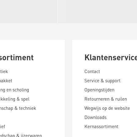
sortiment
Klantenservic
tiek
Contact
pakket
Service & support
ing en scholing
Openingstijden
kkeling & spel
Retourneren & ruilen
nschap & techniek
Wegwijs op de website
Downloads
ief
Kernassortiment
edschap & ijzerwaren