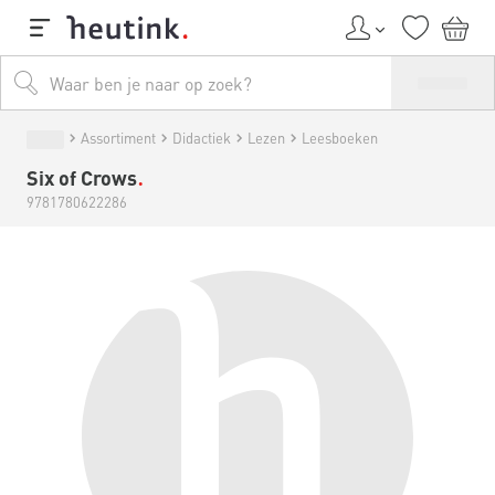
Assortiment
Didactiek
Lezen
Leesboeken
Six of Crows
9781780622286