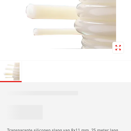
Transparante siliconen slang van 8x11 mm, 25 meter lang,