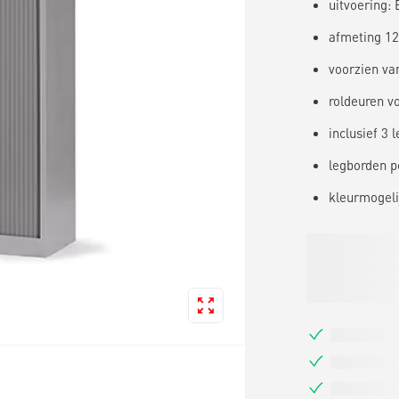
uitvoering:
afmeting 120
voorzien van
roldeuren vo
inclusief 3 
legborden p
kleurmogeli