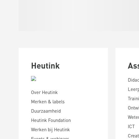
Heutink
As
Didac
Leer
Over Heutink
Train
Merken & labels
Ontwi
Duurzaamheid
Wete
Heutink Foundation
ICT
Werken bij Heutink
Creat
Events & webinars