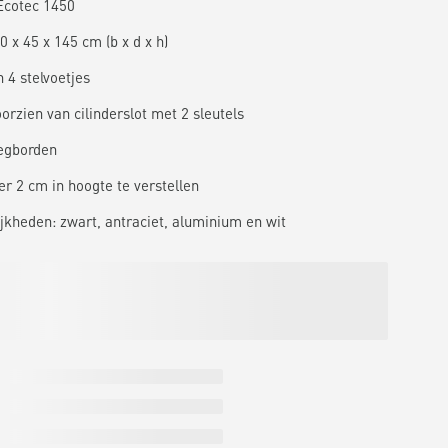
 Ecotec 1450
 x 45 x 145 cm (b x d x h)
 4 stelvoetjes
orzien van cilinderslot met 2 sleutels
legborden
er 2 cm in hoogte te verstellen
jkheden: zwart, antraciet, aluminium en wit