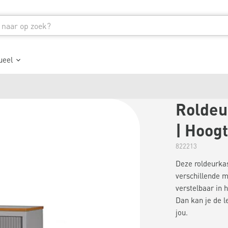
ueel
Roldeur
| Hoog
822213
Deze roldeurkas
verschillende m
verstelbaar in 
Dan kan je de l
jou.