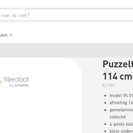
ueel
Puzzelt
114 cm
821001
model VS 0
afmeting 16
gemelaminee
collectie
4-poots sta
kleur onders