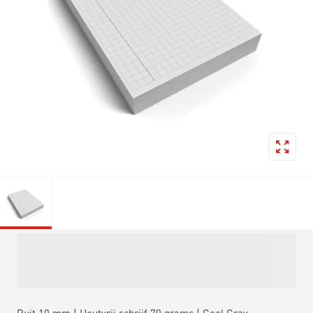
Ruit 10 mm | Houtvrij schrijf 70 grams | Cool Gray