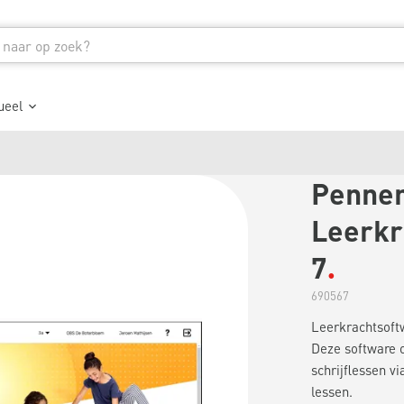
ueel
Pennens
Leerkr
7
690567
Leerkrachtsoft
Deze software o
schrijflessen v
lessen.