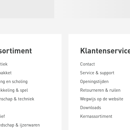
sortiment
Klantenservic
tiek
Contact
pakket
Service & support
ing en scholing
Openingstijden
kkeling & spel
Retourneren & ruilen
nschap & techniek
Wegwijs op de website
Downloads
ief
Kernassortiment
edschap & ijzerwaren