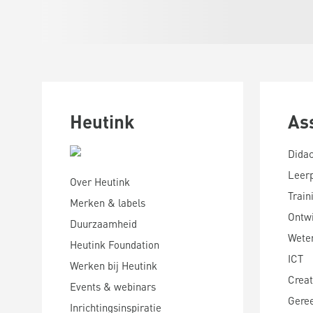
Heutink
As
Didac
Leer
Over Heutink
Train
Merken & labels
Ontwi
Duurzaamheid
Wete
Heutink Foundation
ICT
Werken bij Heutink
Creat
Events & webinars
Gere
Inrichtingsinspiratie