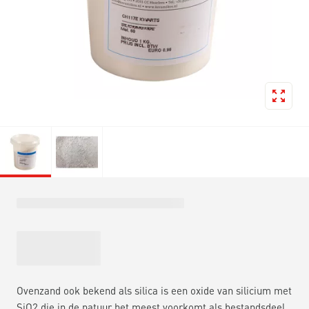
Ovenzand ook bekend als silica is een oxide van silicium met
SiO2 die in de natuur het meest voorkomt als bestandsdeel