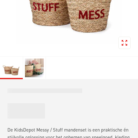
De KidsDepot Messy / Stuff mandenset is een praktische én
stijlvolle oplossing voor het opbergen van speelgoed, kleding