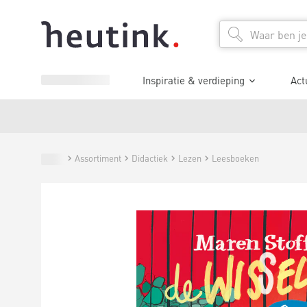
Inspiratie & verdieping
Act
Assortiment
Didactiek
Lezen
Leesboeken