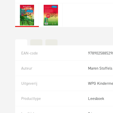
EAN-code
978902588529
Auteur
Maren Stoffels
Uitgeverij
WPG Kinderme
Producttype
Leesboek