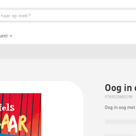
ueel
Oog in 
9789025885298
Oog in oog met 