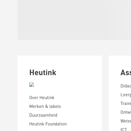
Heutink
As
Didac
Leer
Over Heutink
Train
Merken & labels
Ontwi
Duurzaamheid
Wete
Heutink Foundation
ICT