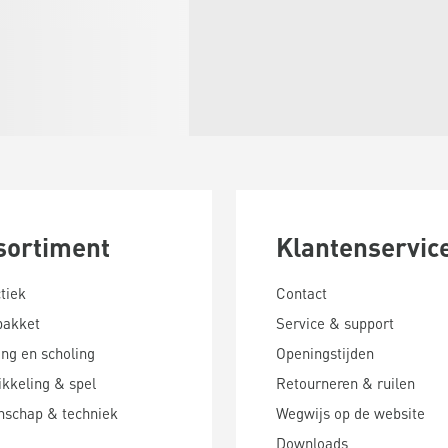
sortiment
Klantenservic
tiek
Contact
pakket
Service & support
ing en scholing
Openingstijden
kkeling & spel
Retourneren & ruilen
nschap & techniek
Wegwijs op de website
Downloads