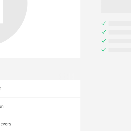
0
on
gevers