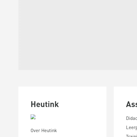
Heutink
As
Didac
Leer
Over Heutink
Train