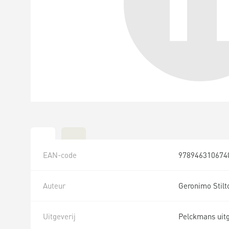
EAN-code
978946310674
Auteur
Geronimo Stilt
Uitgeverij
Pelckmans uit