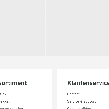
sortiment
Klantenservic
tiek
Contact
pakket
Service & support
ing en scholing
Openingstijden