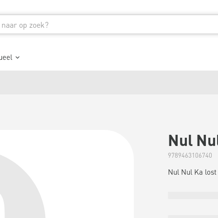
ueel
Nul Nul
9789463106740
Nul Nul Ka lost