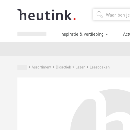
Inspiratie & verdieping
Act
Assortiment
Didactiek
Lezen
Leesboeken