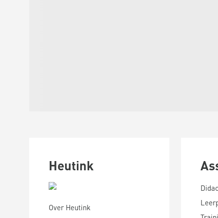
Heutink
As
Didac
Leer
Over Heutink
Train