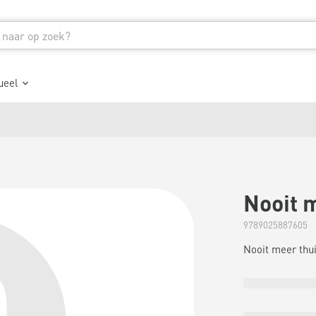
ueel
Nooit 
9789025887605
Nooit meer thu