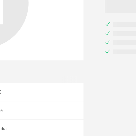
5
ie
dia