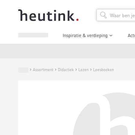
Inspiratie & verdieping
Act
Assortiment
Didactiek
Lezen
Leesboeken