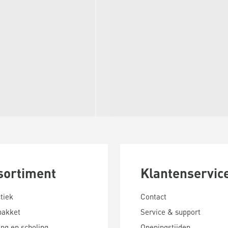
sortiment
Klantenservic
tiek
Contact
pakket
Service & support
ing en scholing
Openingstijden