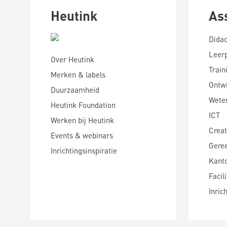
Heutink
As
Didac
Leer
Over Heutink
Train
Merken & labels
Ontwi
Duurzaamheid
Wete
Heutink Foundation
ICT
Werken bij Heutink
Creat
Events & webinars
Gere
Inrichtingsinspiratie
Kanto
Facili
Inric