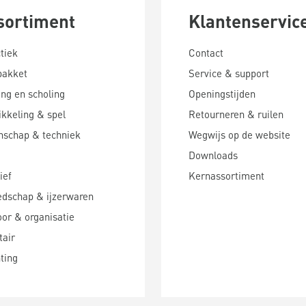
sortiment
Klantenservic
tiek
Contact
pakket
Service & support
ing en scholing
Openingstijden
kkeling & spel
Retourneren & ruilen
nschap & techniek
Wegwijs op de website
Downloads
ief
Kernassortiment
edschap & ijzerwaren
or & organisatie
tair
hting