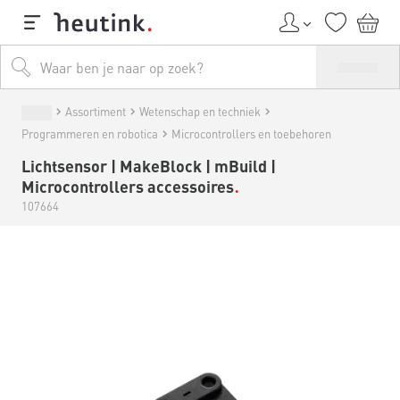
Assortiment
Wetenschap en techniek
Programmeren en robotica
Microcontrollers en toebehoren
Lichtsensor | MakeBlock | mBuild |
Microcontrollers accessoires
107664