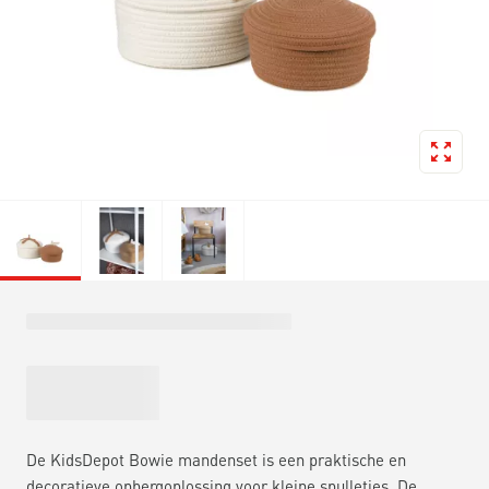
De KidsDepot Bowie mandenset is een praktische en
decoratieve opbergoplossing voor kleine spulletjes. De