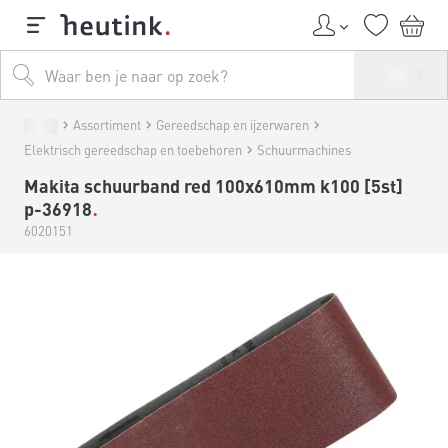
Assortiment
Gereedschap en ijzerwaren
Elektrisch gereedschap en toebehoren
Schuurmachines
Makita schuurband red 100x610mm k100 [5st]
p-36918
6020151