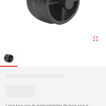
Losse kern voor de plakbandafroller. De losse kern is