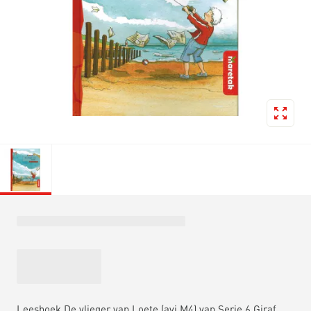
Leesboek De vlieger van Loete (avi M4) van Serie 6 Giraf.