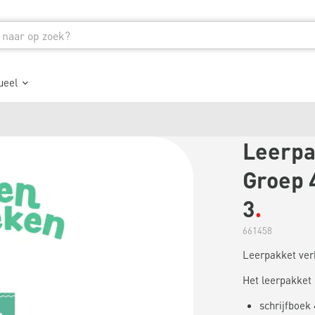
ueel
Leerpa
Groep 
3
661458
Leerpakket verb
Het leerpakket b
schrijfboek