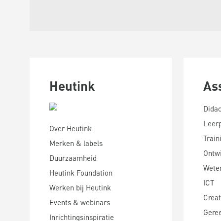
Heutink
As
Didac
Leer
Over Heutink
Train
Merken & labels
Ontwi
Duurzaamheid
Wete
Heutink Foundation
ICT
Werken bij Heutink
Creat
Events & webinars
Gere
Inrichtingsinspiratie