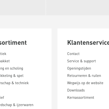
sortiment
Klantenservic
tiek
Contact
pakket
Service & support
ing en scholing
Openingstijden
kkeling & spel
Retourneren & ruilen
nschap & techniek
Wegwijs op de website
Downloads
ief
Kernassortiment
edschap & ijzerwaren