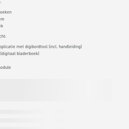
:
boeken
are
ek
cht:
plicatie met digibordtool (incl. handleiding)
(digitaal bladerboek)
module