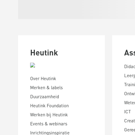
Heutink
As
Didac
Leer
Over Heutink
Train
Merken & labels
Ontwi
Duurzaamheid
Wete
Heutink Foundation
ICT
Werken bij Heutink
Creat
Events & webinars
Gere
Inrichtingsinspiratie