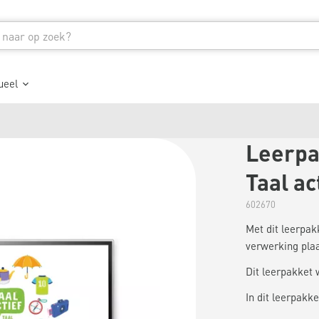
ueel
Leerpak
Taal ac
602670
Met dit leerpak
verwerking plaa
Dit leerpakket 
In dit leerpakket