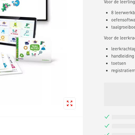
Voor de leerling
8 leerwerk
oefensoftw
taalgroeibo
Voor de leerkra
leerkrachtap
handleiding 
toetsen
registratie