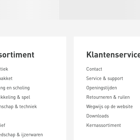
sortiment
Klantenservic
tiek
Contact
pakket
Service & support
ing en scholing
Openingstijden
kkeling & spel
Retourneren & ruilen
nschap & techniek
Wegwijs op de website
Downloads
ief
Kernassortiment
edschap & ijzerwaren