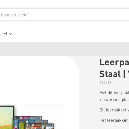
ueel
Leerpak
Staal |
614913
Met dit leerpak
verwerking plaa
Dit leerpakket 
Het leerpakket 