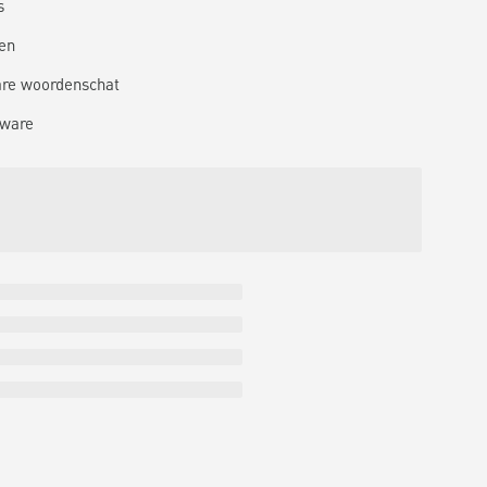
s
en
are woordenschat
tware