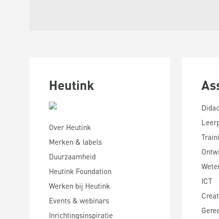
Heutink
As
Didac
Leer
Over Heutink
Train
Merken & labels
Ontwi
Duurzaamheid
Wete
Heutink Foundation
ICT
Werken bij Heutink
Creat
Events & webinars
Gere
Inrichtingsinspiratie