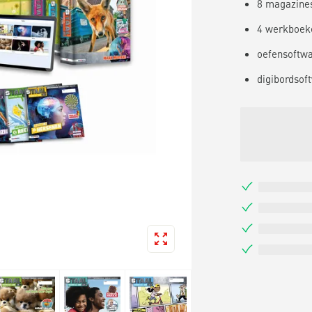
8 magazine
4 werkboek
oefensoftw
digibordsof