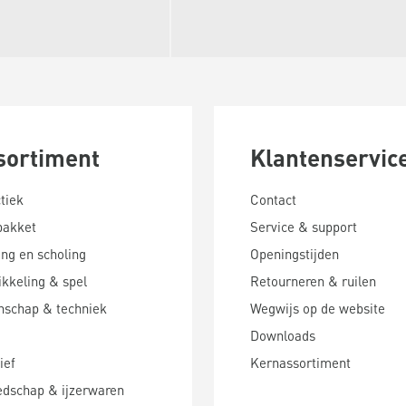
sortiment
Klantenservic
tiek
Contact
pakket
Service & support
ing en scholing
Openingstijden
kkeling & spel
Retourneren & ruilen
nschap & techniek
Wegwijs op de website
Downloads
ief
Kernassortiment
edschap & ijzerwaren