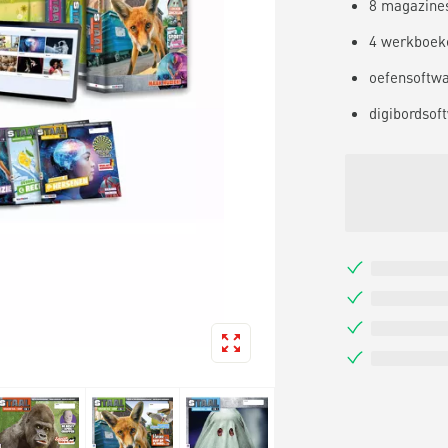
8 magazine
4 werkboek
oefensoftw
digibordsof