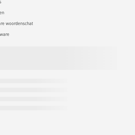
s
en
are woordenschat
tware