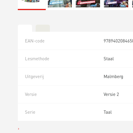
EAN-code
978940208465
Lesmethode
Staal
Uitgeverij
Malmberg
Versie
Versie 2
Serie
Taal