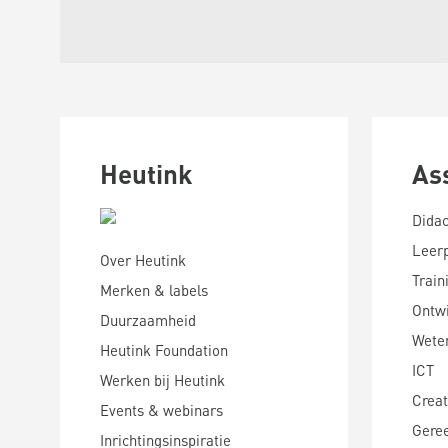
Heutink
As
Didac
Leer
Over Heutink
Train
Merken & labels
Ontwi
Duurzaamheid
Wete
Heutink Foundation
ICT
Werken bij Heutink
Creat
Events & webinars
Gere
Inrichtingsinspiratie