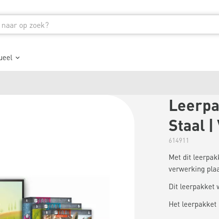
ueel
Leerpak
Staal |
614911
Met dit leerpak
verwerking plaa
Dit leerpakket 
Het leerpakket 