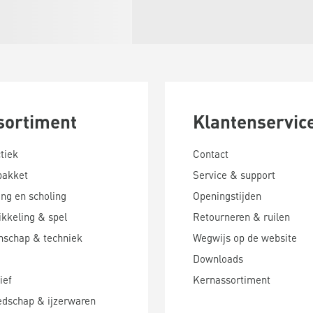
sortiment
Klantenservic
tiek
Contact
pakket
Service & support
ing en scholing
Openingstijden
kkeling & spel
Retourneren & ruilen
nschap & techniek
Wegwijs op de website
Downloads
ief
Kernassortiment
edschap & ijzerwaren