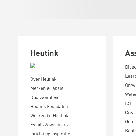
Heutink
As
Didac
Leer
Over Heutink
Ontwi
Merken & labels
Wete
Duurzaamheid
ICT
Heutink Foundation
Creat
Werken bij Heutink
Gere
Events & webinars
Kanto
Inrichtingsinspiratie