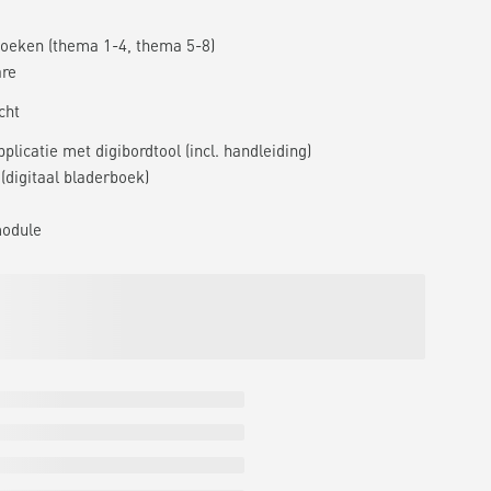
oeken (thema 1-4, thema 5-8)
are
cht
plicatie met digibordtool (incl. handleiding)
(digitaal bladerboek)
module