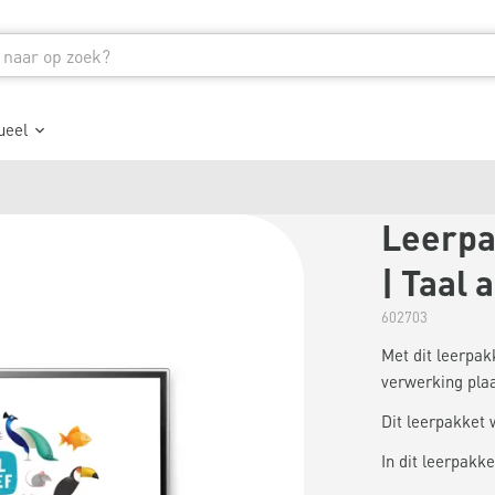
ueel
Leerpa
| Taal a
602703
Met dit leerpakk
verwerking plaa
Dit leerpakket 
In dit leerpakket