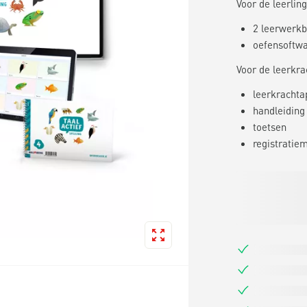
Voor de leerling
2 leerwerkb
oefensoftw
Voor de leerkra
leerkrachtap
handleiding 
toetsen
registratie