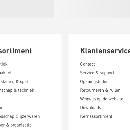
sortiment
Klantenservic
tiek
Contact
pakket
Service & support
kkeling & spel
Openingstijden
nschap & techniek
Retourneren & ruilen
Wegwijs op de website
ief
Downloads
edschap & ijzerwaren
Kernassortiment
or & organisatie