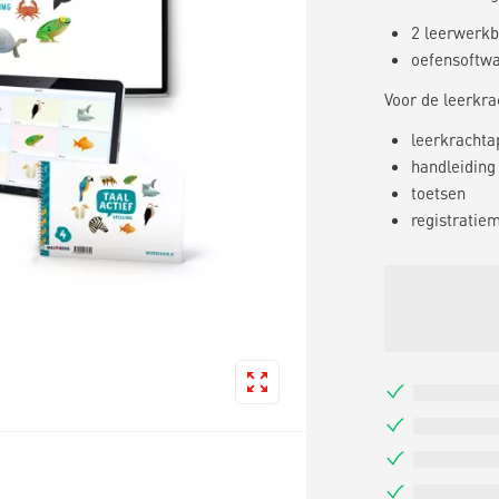
2 leerwerkb
oefensoftw
Voor de leerkra
leerkrachtap
handleiding 
toetsen
registratie