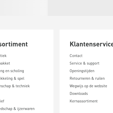
sortiment
Klantenservic
tiek
Contact
pakket
Service & support
ing en scholing
Openingstijden
kkeling & spel
Retourneren & ruilen
nschap & techniek
Wegwijs op de website
Downloads
ief
Kernassortiment
edschap & ijzerwaren