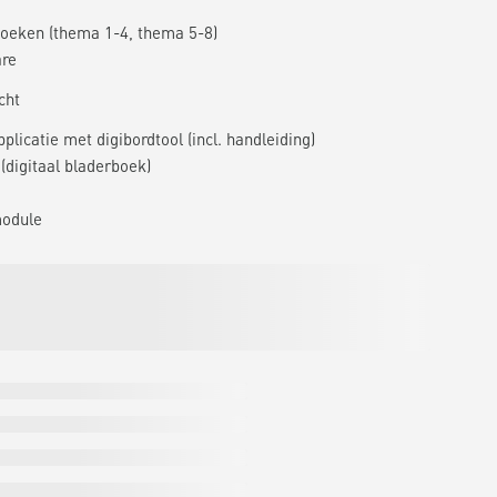
oeken (thema 1-4, thema 5-8)
are
cht
plicatie met digibordtool (incl. handleiding)
(digitaal bladerboek)
module