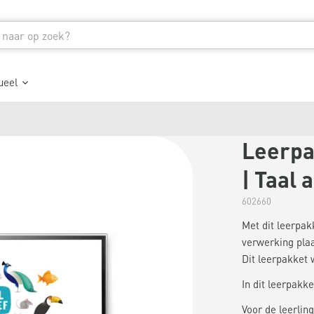
ueel
Leerpa
| Taal a
602660
Met dit leerpakk
verwerking plaa
Dit leerpakket 
In dit leerpakket
Voor de leerling