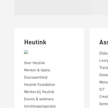
Heutink
As
Didac
Leer
Over Heutink
Train
Merken & labels
Ontwi
Duurzaamheid
Wete
Heutink Foundation
ICT
Werken bij Heutink
Creat
Events & webinars
Gere
Inrichtingsinspiratie