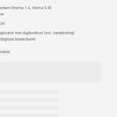
oeken (thema 1-4, thema 5-8)
are
cht
plicatie met digibordtool (incl. handleiding)
(digitaal bladerboek)
module