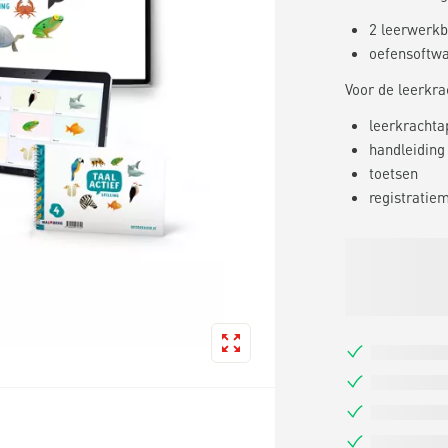
2 leerwerkb
oefensoftw
Voor de leerkra
leerkrachtap
handleiding 
toetsen
registratie