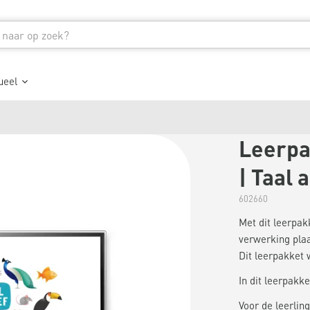
ueel
Leerpa
| Taal a
602660
Met dit leerpakk
verwerking plaa
Dit leerpakket 
In dit leerpakket
Voor de leerling