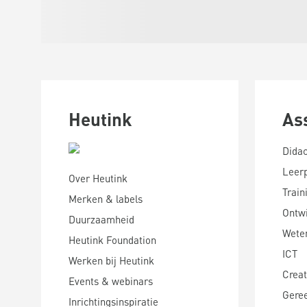
Heutink
As
Didac
Leer
Over Heutink
Train
Merken & labels
Ontwi
Duurzaamheid
Wete
Heutink Foundation
ICT
Werken bij Heutink
Creat
Events & webinars
Gere
Inrichtingsinspiratie