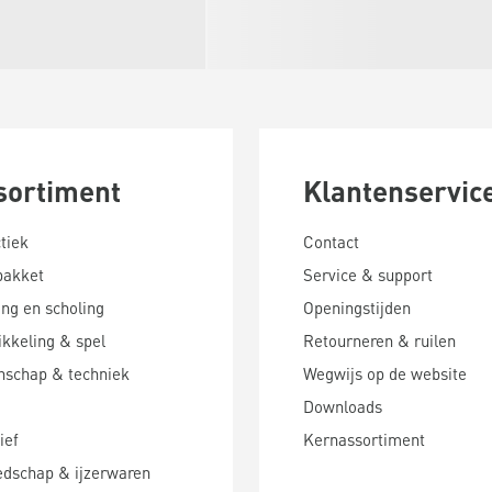
sortiment
Klantenservic
tiek
Contact
pakket
Service & support
ing en scholing
Openingstijden
kkeling & spel
Retourneren & ruilen
nschap & techniek
Wegwijs op de website
Downloads
ief
Kernassortiment
edschap & ijzerwaren