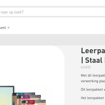
ueel
Leerpa
| Staal
614925
Met dit leerpak
verwerking plaa
Dit leerpakket 
Het leerpakket 