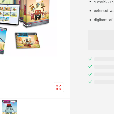
4 werkboek
oefensoftw
digibordsof