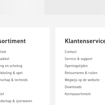
sortiment
Klantenservic
tiek
Contact
pakket
Service & support
ing en scholing
Openingstijden
kkeling & spel
Retourneren & ruilen
nschap & techniek
Wegwijs op de website
Downloads
ief
Kernassortiment
edschap & ijzerwaren