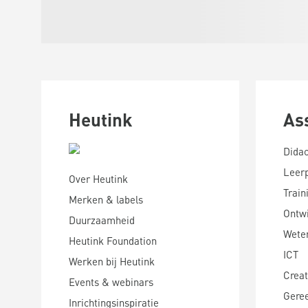
Heutink
As
Didac
Leer
Over Heutink
Train
Merken & labels
Ontwi
Duurzaamheid
Wete
Heutink Foundation
ICT
Werken bij Heutink
Creat
Events & webinars
Gere
Inrichtingsinspiratie