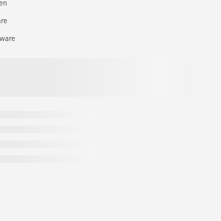
en
are
tware