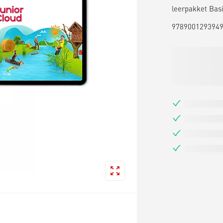
leerpakket Bas
978900129394