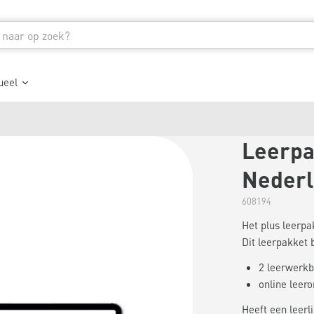
ueel
Leerpa
Nederl
608194
Het plus leerp
Dit leerpakket b
2 leerwerkb
online leer
Heeft een leerl