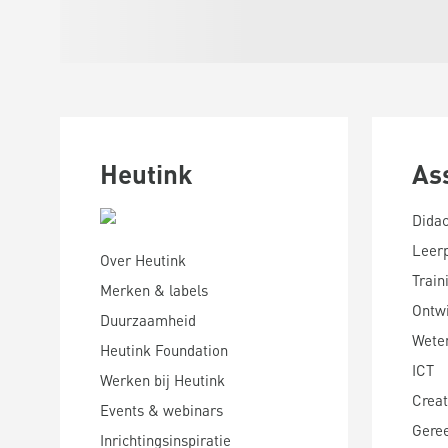
Heutink
As
Didac
Leer
Over Heutink
Train
Merken & labels
Ontwi
Duurzaamheid
Wete
Heutink Foundation
ICT
Werken bij Heutink
Creat
Events & webinars
Gere
Inrichtingsinspiratie