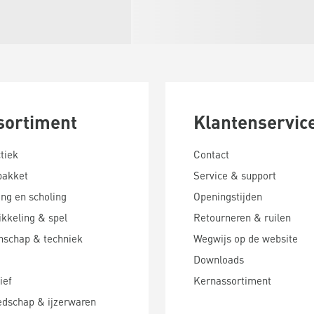
sortiment
Klantenservic
tiek
Contact
pakket
Service & support
ing en scholing
Openingstijden
kkeling & spel
Retourneren & ruilen
nschap & techniek
Wegwijs op de website
Downloads
ief
Kernassortiment
edschap & ijzerwaren