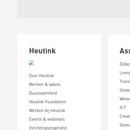
Heutink
As
Didac
Leer
Over Heutink
Train
Merken & labels
Ontwi
Duurzaamheid
Wete
Heutink Foundation
ICT
Werken bij Heutink
Creat
Events & webinars
Gere
Inrichtingsinspiratie