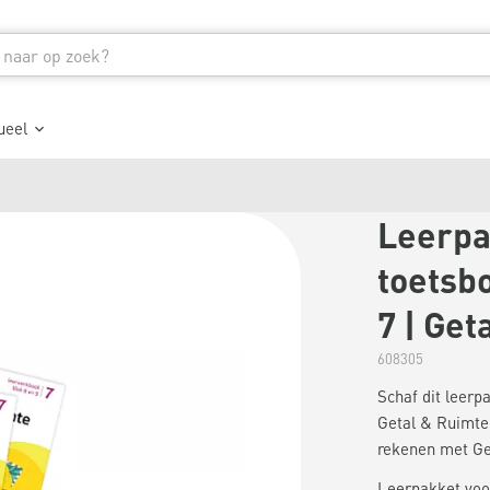
ueel
Leerpa
toetsbo
7 | Get
608305
Schaf dit leer
Getal & Ruimte 
rekenen met Ge
Leerpakket voor