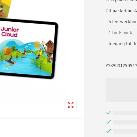
Dit pakket besta
- 5 leerwerkboek
- 1 toetsboek
- toegang tot J
978900129091