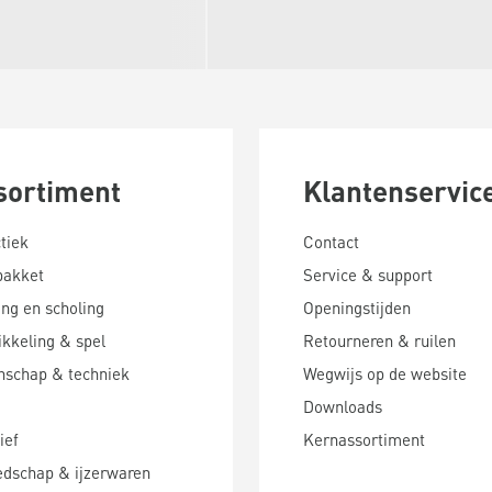
sortiment
Klantenservic
tiek
Contact
pakket
Service & support
ing en scholing
Openingstijden
kkeling & spel
Retourneren & ruilen
nschap & techniek
Wegwijs op de website
Downloads
ief
Kernassortiment
edschap & ijzerwaren