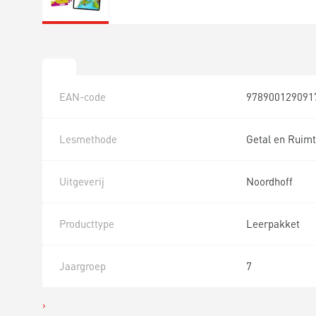
EAN-code
978900129091
Lesmethode
Getal en Ruimt
Uitgeverij
Noordhoff
Producttype
Leerpakket
Jaargroep
7