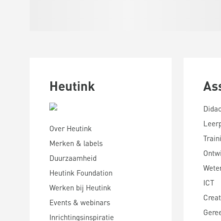
Heutink
As
Didac
Leer
Over Heutink
Train
Merken & labels
Ontwi
Duurzaamheid
Wete
Heutink Foundation
ICT
Werken bij Heutink
Creat
Events & webinars
Gere
Inrichtingsinspiratie