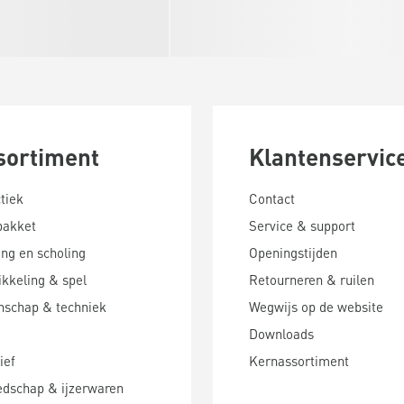
sortiment
Klantenservic
tiek
Contact
pakket
Service & support
ing en scholing
Openingstijden
kkeling & spel
Retourneren & ruilen
nschap & techniek
Wegwijs op de website
Downloads
ief
Kernassortiment
edschap & ijzerwaren