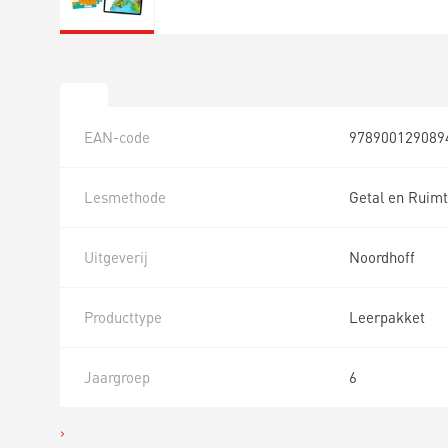
EAN-code
978900129089
Lesmethode
Getal en Ruimt
Uitgeverij
Noordhoff
Producttype
Leerpakket
Jaargroep
6