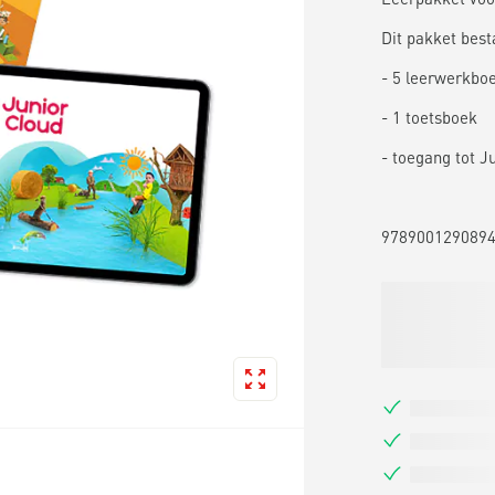
Dit pakket besta
- 5 leerwerkboek
- 1 toetsboek
- toegang tot J
978900129089