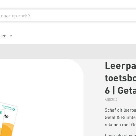
ueel
Leerpa
toetsbo
6 | Get
608304
Schaf dit leer
Getal & Ruimte 
rekenen met Ge
Leerpakket voor