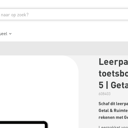
ueel
Leerpa
toetsbo
5 | Get
608403
Schaf dit leer
Getal & Ruimte 
rekenen met Ge
Leerpakket voor