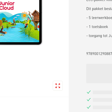
Dit pakket besta
- 5 leerwerkboek
- 1 toetsboek
- toegang tot J
978900129088