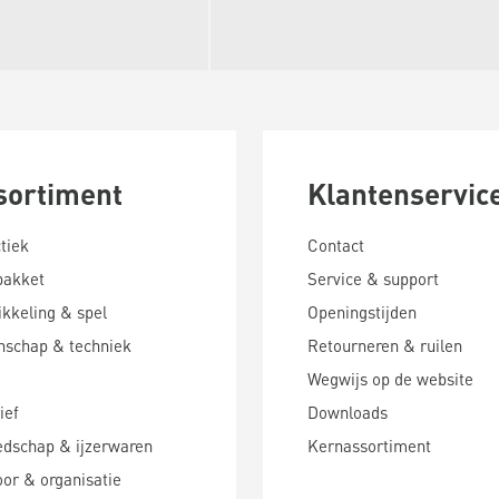
sortiment
Klantenservic
tiek
Contact
pakket
Service & support
kkeling & spel
Openingstijden
nschap & techniek
Retourneren & ruilen
Wegwijs op de website
ief
Downloads
edschap & ijzerwaren
Kernassortiment
or & organisatie