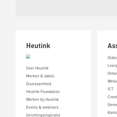
Heutink
As
Didac
Leer
Over Heutink
Ontwi
Merken & labels
Wete
Duurzaamheid
ICT
Heutink Foundation
Creat
Werken bij Heutink
Gere
Events & webinars
Kanto
Inrichtingsinspiratie