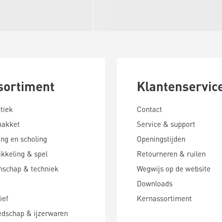
sortiment
Klantenservic
tiek
Contact
pakket
Service & support
ing en scholing
Openingstijden
kkeling & spel
Retourneren & ruilen
nschap & techniek
Wegwijs op de website
Downloads
ief
Kernassortiment
edschap & ijzerwaren