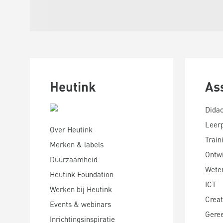
Heutink
As
Didac
Leer
Over Heutink
Train
Merken & labels
Ontwi
Duurzaamheid
Wete
Heutink Foundation
ICT
Werken bij Heutink
Creat
Events & webinars
Gere
Inrichtingsinspiratie