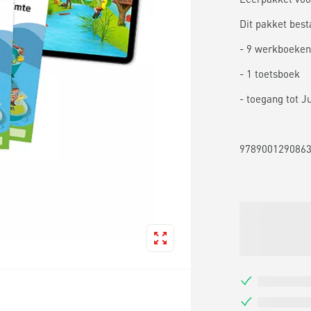
Dit pakket besta
- 9 werkboeken 
- 1 toetsboek
- toegang tot J
978900129086