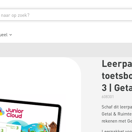
ueel
Leerpa
toetsbo
3 | Get
608301
Schaf dit leer
Getal & Ruimte 
rekenen met Ge
Leerpakket voor