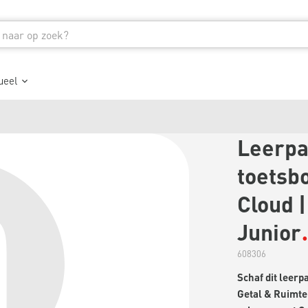
ueel
Leerpa
toetsbo
Cloud |
Junior
608306
Schaf dit leer
Getal & Ruimte 