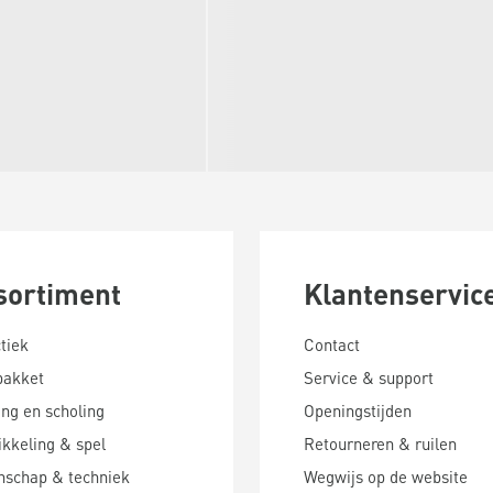
sortiment
Klantenservic
tiek
Contact
pakket
Service & support
ing en scholing
Openingstijden
kkeling & spel
Retourneren & ruilen
nschap & techniek
Wegwijs op de website